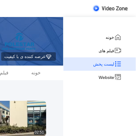
خونه
فیلم های
عرضه کننده ی با کیفیت
لیست پخش
خونه
فیلم
Website
02:51