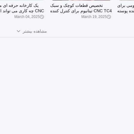
نیومی برای
تخصیص قطعات کوچک و سبک
یک کارخانه حرفه ای م
ده پوسته
CNC TC4 تیتانیوم برای کنترل کننده
CNC چه کاری می تواند انجام دهد؟
بلوتوث
March 04, 2025
March 19, 2025
مشاهده بیشتر
00:08
00:10
فلز سخت
سخت‌افزار فلزی سفارشی
سخت‌افزار فلزی
لا ضد زنگ
حرفه‌ای، صیقلی، ضد خوردگی
پرداخت‌شده استیل ضد زن
October 15, 2020
October 15, 2020
، لوازم
فولاد ضد