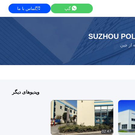
گپ
تماس با ما
SUZHOU POL
 از چین
ویدیوهای دیگر
02:47