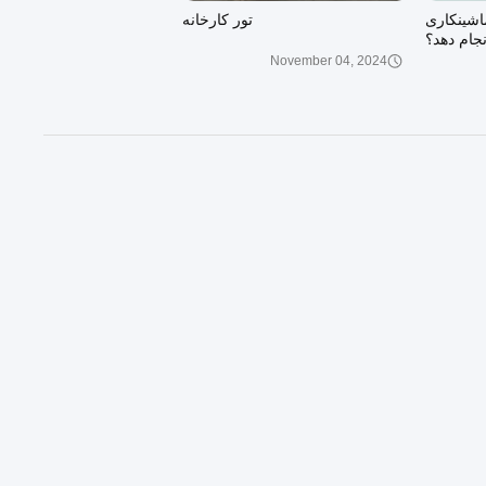
اشینکاری
تور کارخانه
November 04, 2024
00:08
 سفارشی
قطعات ماشینکاری استیل ضد زنگ
گ با دقت
سخت‌افزار فلزی سفارشی دقیق
بالا
October 15, 2020