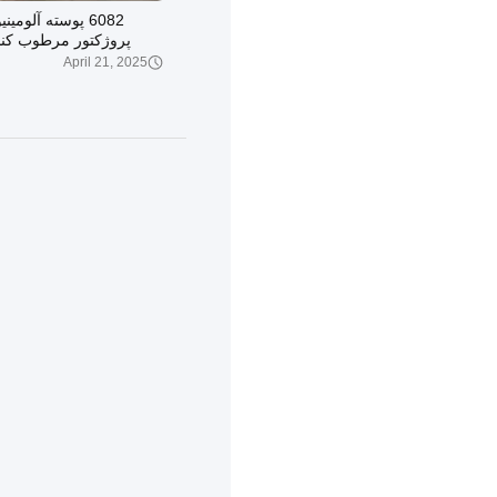
6082 پوسته آلومی
پروژکتور مرطوب کنن
مرکز ماشینکاری CNC خدمات
April 21, 2025
00:08
آینه پرداخت سفارشی 
افزار با دقت با
October 15, 2020
00:12
سخت‌افزار فلزی سفارشی
جانبی صنعتی، قطعات، 