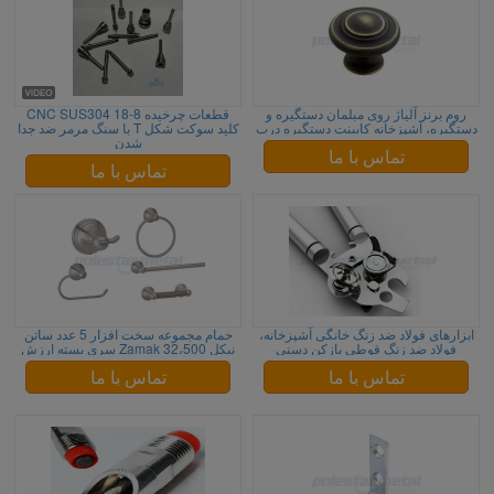
روم برنز آلیاژ روی مبلمان دستگیره و
قطعات چرخیده CNC SUS304 18-8
دستگیره، آشپزخانه کابینت دستگیره درب
کلید سوکت شکل T با سنگ مرمر ضد جدا
شدن
تماس با ما
تماس با ما
ابزارهای فولاد ضد زنگ خانگی آشپزخانه،
حمام مجموعه سخت افزار 5 عدد ساتن
فولاد ضد زنگ قوطی بازکن دستی
نیکل Zamak 32،500 سری بسته ارزش
تماس با ما
تماس با ما