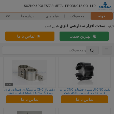
SUZHOU POLESTAR METAL PRODUCTS CO., LTD
خونه
محصولات
فیلم های
درباره ما
>>
سخت افزار سفارشی فلزی
کیفیت
تامین کننده
بهترین قیمت
تماس با ما
دقیق CNC آلومینیوم قطعات CNC تراش
دقت بالا CNC ماشینکاری قطعات، فولاد
فرو رفتن حرارت برای الکترونیک
ضد زنگ SS304 CNC قطعات عطف
تماس با ما
تماس با ما