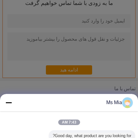
ما به زودی با شما تماس خواهیم گرفت
برنج عتیقه برنج جامد درب های تزئینی سخت افزار، معاصر تخت بالا درب
فولاد DIN C1022 STR M3 M4 PC انجمن پیچ ترمینال با کابل ترمینال پایانه
ابزارهای فولاد ضد زنگ ضد زنگ آشپزخانه، 4 گوش مجلسی زنانه شاکر و صافی
ابزارهای فولاد ضد زنگ سفارشی آشپزخانه 4 چنگک صاف کردن هاتورن مجلسی زنانه صافی
ابزارهای صفحه اصلی فولاد ضد زنگ آشپزخانه، دو چنگک صاف کردن هاتو
ابزارهای فولاد ضد زنگ آشپزخانه / کوکتل شاکر یخ صافی سیم متصدی بار
فولاد ضد زنگ 304 آب میوه فیلتر مش برای آشپزخانه ابزارهای آب میوه گیری
گاو فولاد ضد زنگ مرغ آبخوری خوک خزش فیدر Waterers 10-100 PSI
تماس با ما
قابل تنظیم 1/2 &quot;فولاد ضد زنگ 15MM خوک نوک پستان مصرف مشروبات الکلی با فیلتر
Mr. Steven
روی - آلومینیوم آلیاژی انعطاف پذیر برق لوله و اتصالات / تنظیم پیچ کوپلین
Ms Mia
تلفن :
0086-512-57981567
Zamak 4400 سری لوازم جانبی حمام سخت افزار جلا حوله حلقه کروم 6-1 / 4 &quot;عرض
62g حرفه ای / 65G مرغ نوک پستان آبخوری خوک تغذیه بینی در فضای باز
7:43 AM
حمام حرفه ای سخت افزار لوازم جانبی 24 &quot;نوار CC حوله صفحه اصلی
Good day, what product are you looking for?