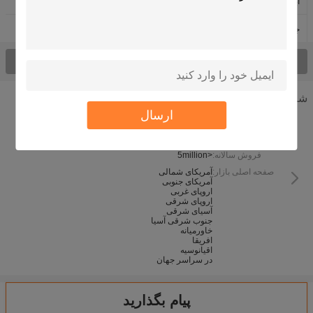
ابزارهای فولاد ضد زنگ آشپزخانه
لینک های زنجیره ای پلاستیکی
جوشکاری قاب های آلومینیومی
متالورژی پودر تیتانیوم
همه محصولات
شرکت اطلاعات
ارسال
نوع کسب و کار:
سال تاسیس:
2015
فروش سالانه:
<5million
صفحه اصلی بازار:
آمریکای شمالی
آمریکای جنوبی
اروپای غربی
اروپای شرقی
آسیای شرقی
جنوب شرقی آسیا
خاورمیانه
افریقا
اقیانوسیه
در سراسر جهان
پیام بگذارید