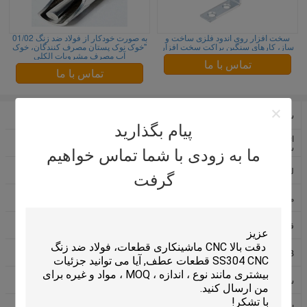
سخت افزار روی اندود فلزی ساخت و
به صورت خودکار از فولاد ضد زنگ 01/02
ساز، کارهای سنگین براکت سخت افزار
"خوک نوک پستان مصرف کنندگان، خوک
آب مصرف مشروبات الکلی
تماس با ما
تماس با ما
سخت افزار سفارشی فلزی
قطعات فرآوری شده دقیق
پیام بگذارید
اتصال دهنده های مهندسی تخصصی
قطعات CNC تبدیل
سخت افزار
ما به زودی با شما تماس خواهیم
لولا یخچال
اتصال دهنده های مهندسی الکترونیک
گرفت
خوک نوک پستان مصرف مشروبات
ماشینکاری CNC با دقت
الکلی
قطعات CNC آلومینیوم
اتصال ضربه بزنید راست
PCB ترمینال پیچ
لوازم جانبی حمام سخت افزار
سخت افزار درب های تزئینی
سخت افزار ساخت و ساز