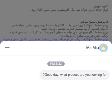
1مواد موجود
انواع فولاد کربن، فولاد ضد زنگ، آلومینیوم، مس، مس، آلیاژ روی.
2. پوشش سطح موجود
برای قطعات فولاد کربن، می تواند با الکترواستات کروم، روی، نیکل، سیاه شدن،
گالوانیزاسیون گرم، پوشش قدرت، نقاشی، درمان شود.
برای قطعات آلومینیومی، می تواند به عنوان آنودیزه کننده کار کند، ، پوشش قدرت،
رنگ، الکتروفورس، ساتن ((برش)) پایان.
برای قطعات فولاد ضد زنگ، می تواند پاسیویشن، پولیش شیمیایی، تکمیل ساتن و غیره
باشد.
برای قطعات مس یا مس، می تواند قلع، نیکل، کروم، نقره، طلا باشد.
Ms Mia
برای قطعات آلیاژ روی، می تواند با الکتروپلاستی کروم، روی، نیکل، پوشش قدرت،
نقاشی با انواع رنگ ها درمان شود.
2:32 PM
3. فرآیند ماشینکاری در دسترس
برش لیزر/خط، چاپ، ماشینکاری CNC، جوش، مونتاژ، ریختن، MIM و غیره
Good day, what product are you looking for?
R&D
ما در ادغام فرآیندهای مختلف تولید فلز خوب هستیم تا مناسب ترین روش را برای
تکمیل توسعه محصولات جدید پیدا کنیم.برش لیزر / سیم، فلزات سازی پودر، MIM و
سایر فرآیندهای تکمیل فرآیند جلو، که به کاهش هزینه تولید CNC کمک می کند.
تغییر زبان
Persian