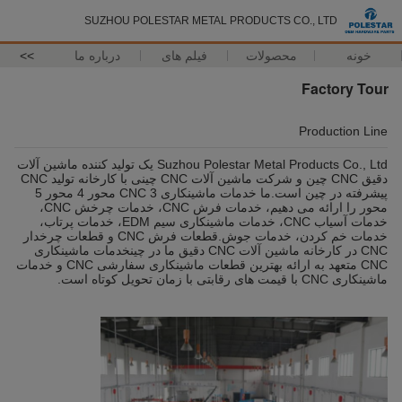
SUZHOU POLESTAR METAL PRODUCTS CO., LTD
خونه
محصولات
فیلم های
درباره ما
>>
Factory Tour
Production Line
Suzhou Polestar Metal Products Co., Ltd یک تولید کننده ماشین آلات
دقیق CNC چین و شرکت ماشین آلات CNC چینی با کارخانه تولید CNC
پیشرفته در چین است.ما خدمات ماشینکاری CNC 3 محور 4 محور 5
محور را ارائه می دهیم، خدمات فرش CNC، خدمات چرخش CNC،
خدمات آسیاب CNC، خدمات ماشینکاری سیم EDM، خدمات پرتاب،
خدمات خم کردن، خدمات جوش.قطعات فرش CNC و قطعات چرخدار
CNC در کارخانه ماشین آلات CNC دقیق ما در چینخدمات ماشینکاری
CNC متعهد به ارائه بهترین قطعات ماشینکاری سفارشی CNC و خدمات
ماشینکاری CNC با قیمت های رقابتی با زمان تحویل کوتاه است.