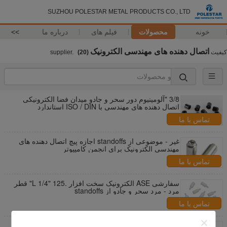
SUZHOU POLESTAR METAL PRODUCTS CO., LTD
خونه
محصولات
فیلم های
درباره ما
>>
اتصال دهنده های مهندسی الکترونیک
کیفیت
supplier.
(20)
3/8 "آلومینیوم دور سحر و جادو میدان فضا الکترونیکی
اتصال دهنده های مهندسی با ISO / DIN استاندارد
تماس با ما
غیر - موضوعی از standoffs اجازه پیچ اتصال دهنده های
مهندسی الکترونیک برای انجمن کامپیوتر
تماس با ما
سفارشی ASE الکترونیک سخت افزار .125 "L 1/4" قطر
مرد - مرد سحر و جادو از standoffs
تماس با ما
10-32 برنجی مرد زن سحر و جادو از standoffs اتصال