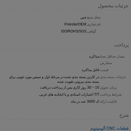
جزئیات محصول
محل منبع:
چین
نام تجاری:
Polestar/OEM
گواهی:
ISO/ROHS/SGS
پرداخت
مقدار حداقل تعداد
مذاکره
سفارش:
قیمت:
قابل مذاکره
جزئیات بسته بندی:
در کارتن بسته بندی شده در مرحله اول و سپس مورد چوبی برای
بسته بندی بیرونی تقویت شده
زمان تحویل:
10 ~ 30 روز کاری پس از پرداخت دریافت
شرایط پرداخت:
T/T اعتبارات اسنادی و یا اتحادیه های غربی
قابلیت ارائه:
ک 3000 عدد در ماه
شرح
قطعات CNC آلومینیوم