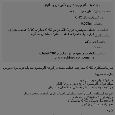
مواد:
فولاد / آلومینیوم / برنج / آهن / روی / آلیاژ
سطح درمان:
عنوان مورد نیاز خود
ویژگی:
دقت بالا، CNC
تحمل:
0.005mm
قابلیت های
عطف سوئیس، فرز CNC، تراش CNC حفاری، CNC عطف، متعارف
فرز، دریل متعارف، عطف متعارف، ماشین سنگزنی
ماشینکاری:
تجهیزات
پروژکتور
تست:
قطعات ماشین تراش، ماشین CNC قطعات
برجسته:
,
cnc machined components
سر ماشینکاری CNC سفارشی قطب مثبت در اوردن آلومینیوم سه پایه توپ برای دوربین
جزئیات سریع:
سطح: عنوان مورد نیاز خود
مواد: فولاد / آلومینیوم / برنج / آهن / روی / آلیاژ
هر گونه مواد و ابعاد دیگر بستگی به تقاضای مشتریان.
طریقه استفاده: ماشین آلات / مبلمان / اسباب بازی / woodboard / دیوار
فرآیند تولید: ماشینکاری قطعات
Euipment: دستگاه CNC ماشینکاری
تجهیزات تست: پروژکتور
شرح: