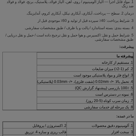
1. مواد قابل اجرا --- آلیاژ آلومینیوم / روی، آهن، آلیاژ فولاد، پلاستیک، برنج، فولاد و فولاد
ضد زنگ
درمان 2. سطح --- پرداخت، آبکاری، آبکاری نیکل، آبکاری کروم، آندایزینگ.
3. شرایط پرداخت: 40٪ سپرده قبل از تولید و 60٪ موجودی قبل از
4. بسته بندی: بسته استاندارد / پالت و یا ظرف / طبق مشخصات سفارشی.
5. شرایط حمل و نقل: اکسپرس و هوا حمل و نقل ترجیح داده است / حمل و نقل دریایی /
طبق مشخصات سفارشی.
پیشرفت:
پیشرفته ما
1. مستقیم از کارخانه
2. کم (1-2٪) میزان ضایعات
3. انواع فلز و مواد پلاستیکی موجود است
4. تحمل بالا: +/- 0.02mm (شفت فلزی)، +/- 0.03mm (پلاستیکی)
5. 100٪ بازرسی (پیشنهاد گزارش QC)
6. نمونه در دسترس است
7. زمان سرب کوتاه (5-20 روز).
8. یک مرحله ای خدمات سفارشی
ما در عمده:
1. آلومینیوم دقیق محصولات
2. اکستروژن / پروفایل
3. سخت افزار
قالب ریزی و سازه 4. تزریق