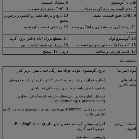
قاب 5. آلومینیوم
6. مبلمان قسمت
7. دفتر آلومینیوم و زندگی محصولات
8. CNC دقیق فرز قسمت
9. CNC دقیق قسمت عطف
10. پانچ و مرحله فشار و کشش و پرچین و
مجمع
11. ریخته گری و جوشکاری و آهنگری و خم
12. پزشکی قسمت آلومینیوم
قسمت
13. آلومینیوم لوله
14. مقطع بزرگ / بالا چالش نزول گرما
15. کالا مکانیک صنعتی / خودرو قسمت
16. چراغ آلومینیوم لوازم جانبی
17. قالب طراحی و ساخت
درمان 18. سطح
مشخصات:
مواد (فلزات)
برنج، آلومینیوم، فولاد، فولاد ضد زنگ، چدن، مس، برنز آلیاژ
فرایندهای
لحاف، فراق / برش، روبرو، عطف کانتور، فرم تراش، مخروطی
ماشینکاری
عطف، عطف راست، خارجی نخ، داخلی نخ، داخلی
تشکیل، لوازم جانبی ریل قطار، خسته کننده لحاف، حفاری،
Counterboring، Countersinking،
جیب، پروفایل، Reaming، بهره برداری، فرز موضوع، دنده فرزکاری
غلتکی، پالت
خدمات ارزش
اجرای، مونتاژ، کیت ساختمان، چین دار، BendingPolishing،
افزوده
جوش، لحیم کاری،
بازرسی، بسته بندی