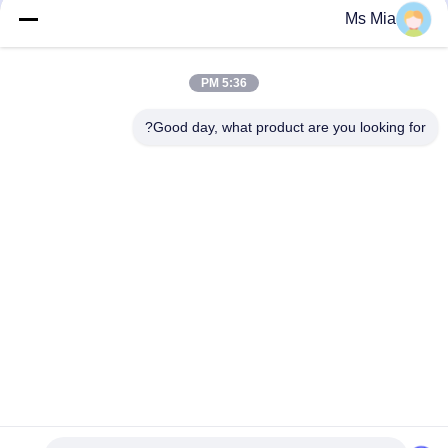
دستگیره های کابینت کریستال برنز
هدیه نگهدارنده فلاسک حکاکی سفارشی
Ms Mia
آشپزخانه شما را ارتقا می دهند
سخت افزار فلزی سفارشی
سخت افزار فلزی سفارشی
January 27, 2026
January 27, 2026
5:36 PM
Good day, what product are you looking for?
02:47
00:29
یک کارخانه حرفه ای ماشینکاری CNC چه
تور کارخانه
کاری می تواند انجام دهد؟
ویدیوهای دیگر
ویدیوهای دیگر
November 04, 2024
March 04, 2025
00:22
00:12
سخت‌افزار فلزی سفارشی، لوازم جانبی
تخصیص قطعات کوچک و سبک CNC
صنعتی، قطعات، فولاد ضد زنگ
TC4 تیتانیوم برای کنترل کننده بلوتوث