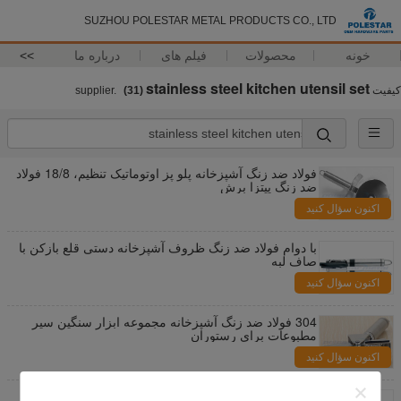
SUZHOU POLESTAR METAL PRODUCTS CO., LTD
خونه
محصولات
فیلم های
درباره ما
>>
stainless steel kitchen utensil set
کیفیت
supplier.
(31)
فولاد ضد زنگ آشپزخانه پلو پز اوتوماتیک تنظیم، 18/8 فولاد
ضد زنگ پیتزا برش
اکنون سؤال کنید
با دوام فولاد ضد زنگ ظروف آشپزخانه دستی قلع بازکن با
صاف لبه
اکنون سؤال کنید
304 فولاد ضد زنگ آشپزخانه مجموعه ابزار سنگین سیر
مطبوعات برای رستوران
اکنون سؤال کنید
ابزارهای فلزی پلو پز اوتوماتیک سیر اب میوه گیر ضد زنگ