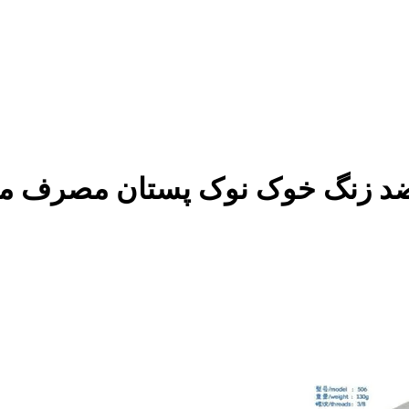
;مرد L SUS 201 فولاد ضد زنگ خوک نوک پست