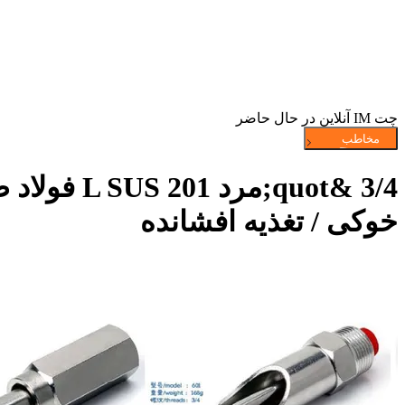
چت IM آنلاین در حال حاضر
3/4 &quot
خوکی / تغذیه افشانده