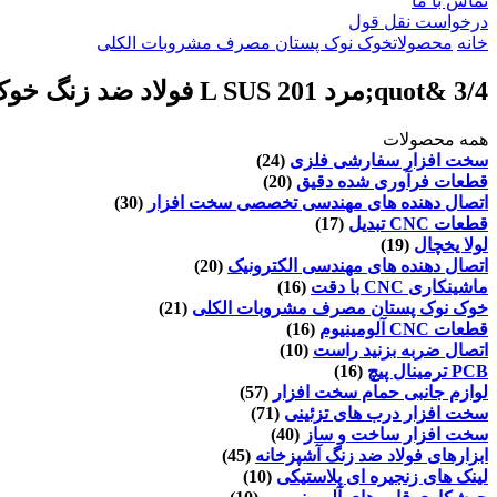
تماس با ما
درخواست نقل قول
خانه
محصولات
خوک نوک پستان مصرف مشروبات الکلی
3/4 &quot;مرد L SUS 201 فولاد ضد زنگ خوک نوک پستان مصرف مشروبات الکلی تجهیزات برای خوکی / تغذیه افشانده
همه محصولات
سخت افزار سفارشی فلزی
(24)
قطعات فرآوری شده دقیق
(20)
اتصال دهنده های مهندسی تخصصی سخت افزار
(30)
قطعات CNC تبدیل
(17)
لولا یخچال
(19)
اتصال دهنده های مهندسی الکترونیک
(20)
ماشینکاری CNC با دقت
(16)
خوک نوک پستان مصرف مشروبات الکلی
(21)
قطعات CNC آلومینیوم
(16)
اتصال ضربه بزنید راست
(10)
PCB ترمینال پیچ
(16)
لوازم جانبی حمام سخت افزار
(57)
سخت افزار درب های تزئینی
(71)
سخت افزار ساخت و ساز
(40)
ابزارهای فولاد ضد زنگ آشپزخانه
(45)
لینک های زنجیره ای پلاستیکی
(10)