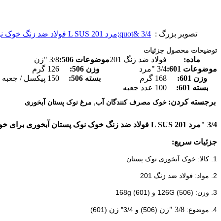
تصویر بزرگ :
3/4 &quot;مرد L SUS 201 فولاد ضد زنگ خوک نوک پستان مصرف مشروبات الکلی تجهیزات برای خوکی / تغذیه افشانده
توضیحات محصول جزئیات
ماده:
فولاد ضد زنگ 201
موضوعات 506:
3/8 "زن
موضوعات 601:
3/4 "مرد
وزن 506:
126 گرم
وزن 601:
168 گرم
بسته 506:
150 پیکسل / جعبه
بسته 601:
100 عدد جعبه
,
برجسته کردن:
خوک مصرف کنندگان آب
مرغ نوک پستان آبخوری
3/4 "مرد L SUS 201 فولاد ضد زنگ خوک نوک پستان آبخوری برای خوکی و افشانده تغذیه تجهیزات
جزئیات سریع:
1. کالا: خوک آبخوری نوک پستان
2. مواد: فولاد ضد زنگ 201
3. وزن: 126G
(506)
و 168g (601)
3/8 "زن
زن
4. موضوع:
(506) و 3/4"
(601)