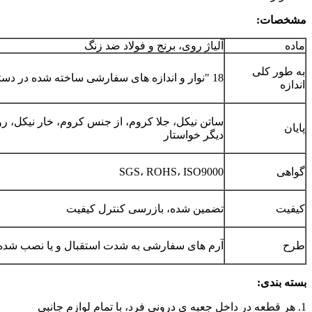
مشخصات:
ماده
آلیاژ روی، برنج و فولاد ضد زنگ
به طور کلی
18 "نوار و اندازه های سفارشی ساخته شده در دسترس هستند
اندازه
پایان
دیگر خواستار
گواهی
SGS، ROHS، ISO9000
کیفیت
تضمین شده، بازرسی کنترل کیفیت
طرح
آرم های سفارشی به شدت استقبال و یا نصب شده
بسته بندی:
1. هر قطعه در داخل جعبه ی درونی فرد، با تمام لوازم جانبی