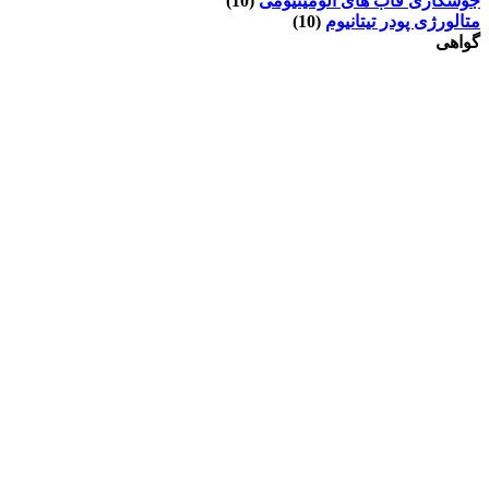
جوشکاری قاب های آلومینیومی
(10)
متالورژی پودر تیتانیوم
(10)
گواهی