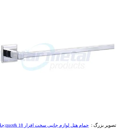
تصویر بزرگ :
حمام هتل لوازم جانبی سخت افزار 18 &quot;جلا برنج نوار حوله کروم