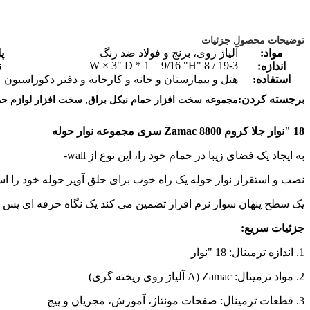
توضیحات محصول جزئیات
مواد:
آلیاژ روی، برنج و فولاد ضد زنگ
پا
19-3 / 8 "W × 3" D * 1 = 9/16 "H
اندازه:
ن
استفاده:
هتل و بیمارستان و خانه و کارخانه و دفتر دکوراسیون
,
برجسته کردن:
مجموعه سخت افزار حمام نیکل براق
سخت افزار لوازم حم
18 "نوار جلا کروم Zamac 8800 سری مجموعه نوار حوله
به ایجاد یک فضای زیبا در حمام خود را، این نوع از wall-
نصب و استقرار نوار حوله یک راه خوب برای حلق آویز حوله خود را ا
یک سطح پنهان سوار نرم افزار تضمین می کند یک نگاه حرفه ای پس 
جزئیات سریع:
1. اندازه ترمینال: 18 "نوار
2. مواد ترمینال: Zamac (A آلیاژ روی ریخته گری)
3. قطعات ترمینال: صفحات مونتاژ، آموزش، مجریان و پیچ