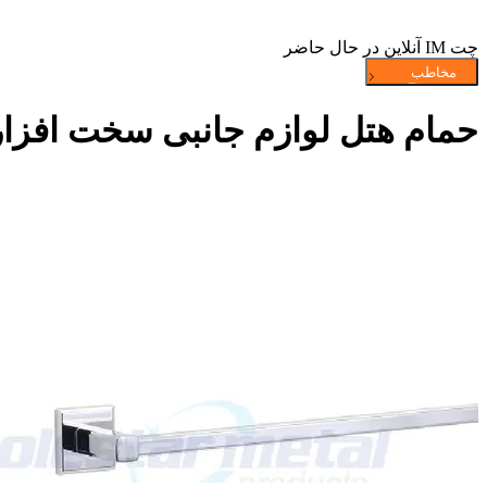
چت IM آنلاین در حال حاضر
حمام هتل لوازم جانبی سخت افزار 18 &quot;جلا برنج نوار حوله کر