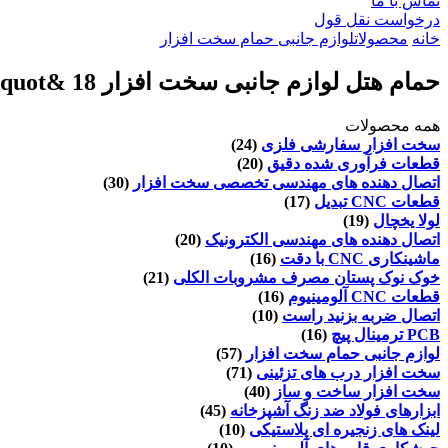
تماس با ما
درخواست نقل قول
خانه
محصولات
لوازم جانبی حمام سخت افزار
حمام هتل لوازم جانبی سخت افزار 18 &quot;جلا برنج نوار حوله کروم
همه محصولات
سخت افزار سفارشی فلزی
(24)
قطعات فرآوری شده دقیق
(20)
اتصال دهنده های مهندسی تخصصی سخت افزار
(30)
قطعات CNC تبدیل
(17)
لولا یخچال
(19)
اتصال دهنده های مهندسی الکترونیک
(20)
ماشینکاری CNC با دقت
(16)
خوک نوک پستان مصرف مشروبات الکلی
(21)
قطعات CNC آلومینیوم
(16)
اتصال ضربه بزنید راست
(10)
PCB ترمینال پیچ
(16)
لوازم جانبی حمام سخت افزار
(57)
سخت افزار درب های تزئینی
(71)
سخت افزار ساخت و ساز
(40)
ابزارهای فولاد ضد زنگ آشپزخانه
(45)
لینک های زنجیره ای پلاستیکی
(10)