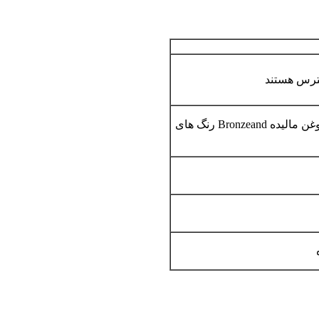
ساتن نیکل، جلا کروم، از جنس کروم، خار نیکل، روغن مالیده Bronzeand رنگ های