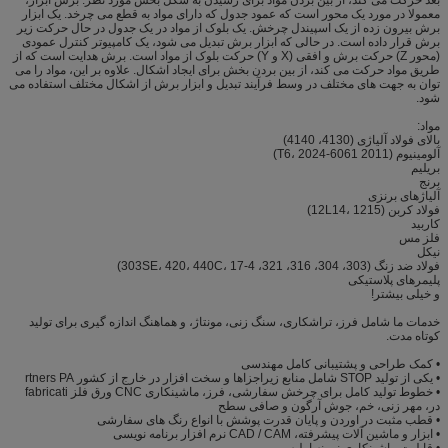
معمولا در مورد یک محور است که عمود جدول که دارای مواد به قطع می چرخد. یک ابزار
برش بیرون زده از یک اسپیندل چرخش. یک بلوک از مواد در یک جدول در حال حرکت زیر
برش قرار داده است. در حالی که ابزار برش تبدیل می شود، یک کامپیوتر کنترل عمودی
(محور Z) حرکت برش و افقی (X و Y) حرکت بلوک از مواد است. برش هدایت است که از
طریق مواد حرکت می کند، از بین بردن بخش برای ایجاد اشکال. علاوه بر این، مواد را می
توان به جهت های مختلف در وسط فرآیند تبدیل و ابزار برش از اشکال مختلف استفاده می
شود.
مواد:
بالای فولاد آلیاژی (4130، 4140)
آلومینیوم (2011 6061-T6، 2024)
بریلیم
برنج
آلیاژهای برنزی
فولاد کربن (12L14، 1215)
کاربید
فلز مس
نیکل
فولاد ضد زنگ (303، 304، 316، 321، 303SE، 420، 440C، 17-4)
پلیمرهای پلاستیکی
و خیلی بیشتر!
خدمات ما شامل فرز، تراشکاری، سنگ زنی، مونتاژ، و هماهنگ اندازه گیری برای تولید
کوتاه مدت.
• کمک طراحی و پشتیبانی کامل مهندسی
• یکی از تولید STOP شامل منابع زیراجزاها و سخت افزار در خارج از کشور rtners PA
• خطوط تولید کامل برای چرخش سفارشی، فرز، ماشینکاری CNC ورق فلز fabricati
در، مهر زنی، خم، جوش آرگون و صافی سطح
• قطب مثبت در اوردن و پایان قدرت پوشش با انواع رنگ های سفارشی
• ابزار و ماشین آلات پیشرفته، CAD / CAM نرم افزار برنامه نویسی
• قابلیت ماشینکاری نمونه اولیه