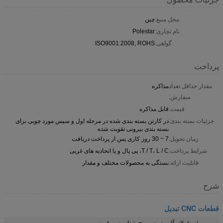
محل منبع:
چین
نام تجاری:
Polestar
گواهی:
ISO9001:2008, ROHS
پرداخت
مقدار حداقل تعداد
مذاکره
سفارش:
قیمت:
قابل مذاکره
جزئیات بسته بندی:
در کارتن بسته بندی شده در مرحله اول و سپس مورد چوبی برای
بسته بندی بیرونی تقویت شده
زمان تحویل:
7 ~ 30 روز کاری پس از پرداخت دریافت
شرایط پرداخت:
T / T، L / C، پی پال و یا اتحادیه های غربی
قابلیت ارائه:
بستگی به محصولات مختلف و مقدار
شرح
قطعات CNC تبدیل
ماده:
فولاد، آلومینیوم، برنج، تیتانیوم، و غیره