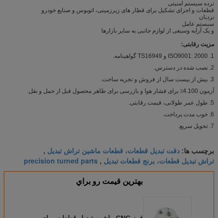
نرده سیستم امنیتی
قطعات و اجزای تشکیل برای قطار های زیرزمینی، اتوبوس و صنایع خودرو
نردبان
سیستم عامل
و یک آرایه وسیعی از لوازم جانبی به سایر بازارها
مزیت رقابتی:
1. ISO9001: 2000 و TS16949 گواهینامه.
2. نصب شده در دسترس.
3. بیش از بیست سال از فروش و تجربه ساخت.
آزمون 4.100٪ برای فشار هوا و بازرسی برای ظاهر محصول قبل از حمل و نقل.
5. طول عمر طولانی، قیمت رقابتی.
6. خوب مدت پرداخت.
7. تحویل سریع.
دقت تبدیل قطعات، قطعات ماشین تراش تبدیل
برچسب ها:
,
تراش تبدیل قطعات، برنج قطعات تبدیل
precision turned parts
,
بهترين قيمت رو براي
فرز CNC ماشین تبدیل قطعات برای