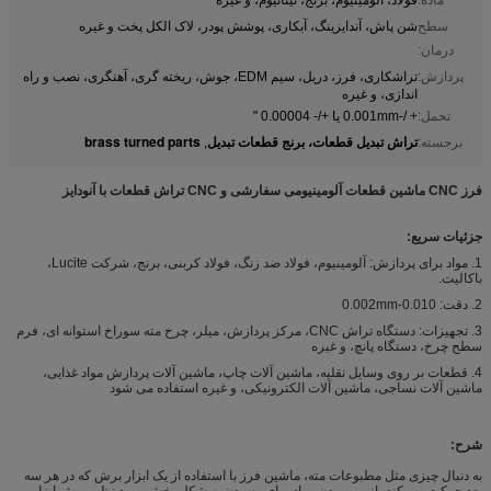
سطح
شن پاش، آندایزینگ، آبکاری، پوشش پودر، لاک الکل پخت و غیره
درمان:
پردازش:
تراشکاری، فرز، دریل، سیم EDM، جوش، ریخته گری، آهنگری، نصب و راه
اندازی، و غیره
تحمل:
+ /-0.001mm یا +/- 0.00004 "
تراش تبدیل قطعات، برنج قطعات تبدیل
brass turned parts
برجسته:
,
فرز CNC ماشین قطعات آلومینیومی سفارشی و CNC تراش قطعات با آنودایز
جزئیات سریع:
1. مواد برای پردازش: آلومینیوم، فولاد ضد زنگ، فولاد کربنی، برنج، شرکت Lucite،
باکالیت.
2. دقت: 0.010-0.002mm
3. تجهیزات: دستگاه تراش CNC، مرکز پردازش، میلر، چرخ مته سوراخ استوانه ای، فرم
سطح چرخ، دستگاه پانچ، و غیره
4. قطعات بر روی وسایل نقلیه، ماشین آلات چاپ، ماشین آلات پردازش مواد غذایی،
ماشین آلات نساجی، ماشین آلات الکترونیکی، و غیره استفاده می شود
شرح:
به دنبال چیزی مثل مطبوعات مته، ماشین فرز با استفاده از یک ابزار برش که در هر سه
بعد حرکت می کند، از بین بردن مواد برای رسیدن به شکل بخش مورد نظر. برش ابزار،