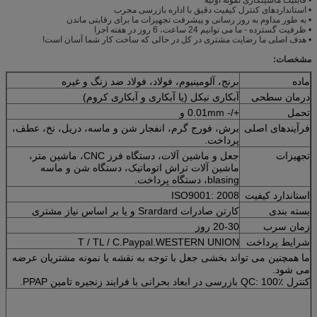
• استانداردهای کنترل کیفیت دقیق با اداره بازرسی مجرب
• به طور مداوم به روز رسانی و پیشرفت تجهیزات ما برای رقابتی ماندن
• ظرفیت گسترده - ما می توانیم 24 ساعت، 6 روز در هفته اجرا
• هدف اصلی ما رضایت مشتری در کل در حالی که ساخت کار شما آسان است!
مشخصات:
ماده
برنج، آلومینیوم، فولاد، فولاد ضد زنگ و غیره
درمان سطحی
آبکاری نیکل (یا آبکاری و آبکاری کروم)
تحمل
+/- 0.01mm و
فرآیندهای اصلی
برش، فورج گرم، انفجار شن و ماسه، دریل، نخ، عطف،
پرداخت.
تجهیزات
جعل و ماشین آلات، دستگاه فرز CNC، ماشین متر،
ماشین آلات تراش اتوماتیک، دستگاه شن و ماسه
blasing، دستگاه پرداخت.
استاندارد کیفیت
ISO9001: 2008
بسته بندی
کارتن صادرات Srardard و یا بر اساس نیاز مشتری
زمان سرب
20-30 روز
شرایط پرداخت
T / TL / C.Paypal.WESTERN UNION
ما همچنین می تواند بخشی جعل با توجه به نقشه یا نمونه مشتریان عرضه
می شود.
کنترل QC: 100٪ بازرسی در ابعاد بحرانی با فرایند زنجیره تامین PPAP.