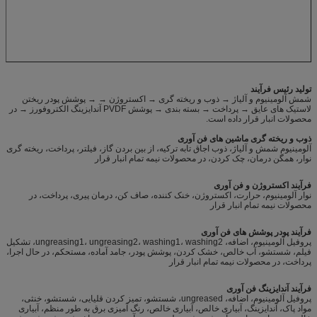
تولید رئیس فرآیند
شمش آلومینیوم و آلیاژ → ذوب و ریخته گری → اکستروژن → → پوشش پودر ریختن
لاستیک های عایق → پرداخت → بسته بندی → پوشش PVDF آندایزینگ الکتروفورز → در
محصولات انبار قرار داده است.
ذوب و ریخته گری ماشین های فن آوری
آلومینیوم شمش و آلیاژ، ذوب اجاق تابه ترکیه، از بین بردن گاز، فیلتر، پرداخت، ریخته گری
نوار، همگن درمان، چک کردن، در محصولات نیمه تمام انبار قرار
فرآیند اکستروژن و فن آوری
نوار آلومینیوم، حرارت، اکستروژن، خنک کننده، صاف کن، درمان پیری، پرداخت، در
محصولات نیمه تمام انبار قرار
فرآیند پودر پوشش های فن آوری
پروفیل آلومینیوم، اضافه، ungreasing1، ungreasing2، washing1، washing2، تشکیل
فیلم، شستشو، آب خالص، خشک کردن، پوشش پودر، جامد آماده، مستحکم، در حال اجرا،
پرداخت، در محصولات نیمه تمام انبار قرار
فرآیند آندایزینگ فن آوری
پروفیل آلومینیوم، اضافه، ungreased، شستشو، تمیز کردن قلیایی، شستشو، خنثی،
مواد پاک، آندایزینگ، آبیاری خالص، آبیاری خالص، رنگ آمیزی برق به طور منظم، آبیاری