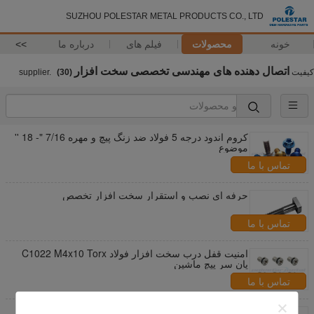
SUZHOU POLESTAR METAL PRODUCTS CO., LTD
خونه
محصولات
فیلم های
درباره ما
>>
اتصال دهنده های مهندسی تخصصی سخت افزار
کیفیت
supplier.
(30)
کروم اندود درجه 5 فولاد ضد زنگ پیچ و مهره 7/16 "- 18 ''
موضوع
تماس با ما
حرفه ای نصب و استقرار سخت افزار تخصص
تماس با ما
امنیت قفل درب سخت افزار فولاد C1022 M4x10 Torx
پان سر پیچ ماشین
تماس با ما
موتور سیکلت تخصصی سخت افزار اتصال دهنده های