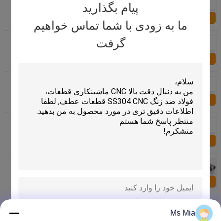
تیتانیوم Ti6Al4V درایو مستقیم تحریم کلاچ پیچ و مهره
پیام بگذارید
تماس با ما
ما به زودی با شما تماس خواهیم
درجه 5.6 1038 حرارت فولاد تحت درمان رفع بتن گوه
گرفت
لنگر پیچ و مهره
تماس با ما
5/16 "-18 کروم اندود درجه 5 پیچ و مهره پیچ و مهره /
اتوماسیون / سپر پیچ و مهره
تماس با ما
تخصص 18/8 فولاد ضد زنگ Fasteners سخت افزار 6-32
/ 4-40 پیچ Torx سر پیچ و مهره
تماس با ما
سفارشی فولاد کربن درجه 8.8 پیچ پیچ و مهره اتصال
دهنده های مهندسی سخت افزار
تماس با ما
روی اندود تخصص Fasteners سخت افزار ساخت و ساز
سپر پیچ لنگر M12
Ms Mia
ارسال