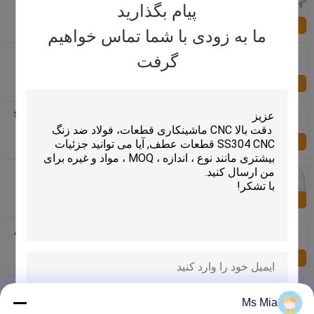
درب / دستگیره T نوار کابینه
پیام بگذارید
تماس با ما
ما به زودی با شما تماس خواهیم
ظریف قارچ کشو دستگیره 1 1/4 اینچ کروم جلا برای کمد
گرفت
لباس
تماس با ما
دستگیره خار کابینه و دستگیره از جنس ساتن نیکل مدرن 1
1/16 "مخروط کابینه دستگیره
تماس با ما
سفید مستطیل کمد کشو نیش ترمزی میزند 1 2/5 "طول
کروم جلا
تماس با ما
فولاد های تزئینی مبلمان D نگه دار، دسته 96mm CC برای
آشپزخانه درب
تماس با ما
سیاه و سفید عتیقه گرد کابینه دستگیره 1 1/8 "خار نیکل
آلیاژ روی
Ms Mia
ارسال