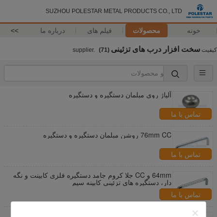
SUZHOU POLESTAR METAL PRODUCTS CO., LTD
خونه
محصولات
فیلم های
درباره ما
>>
سخت افزار درب های تزئینی
کیفیت
supplier.
(71)
آلیاژ روی مبلمان دستگیره و دستگیره
تماس با ما
76mm CC روشن مبلمان دستگیره و دستگیره
تماس با ما
64mm و CC جلا کروم جامد دستگیره فلزی کابینت و نگه
دار، دستگیره های تزئینی کابینه سیم
تماس با ما
96 میلی متر CC خار دسته نیکل فولاد آشپزخانه T نوار