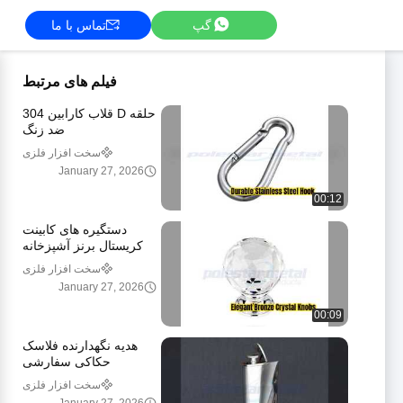
گپ
تماس با ما
فیلم های مرتبط
حلقه D قلاب کارابین 304
ضد زنگ
سخت افزار فلزی
سفارشی
January 27, 2026
00:12
دستگیره های کابینت
کریستال برنز آشپزخانه
شما را ارتقا می دهند
سخت افزار فلزی
سفارشی
January 27, 2026
00:09
هدیه نگهدارنده فلاسک
حکاکی سفارشی
سخت افزار فلزی
سفارشی