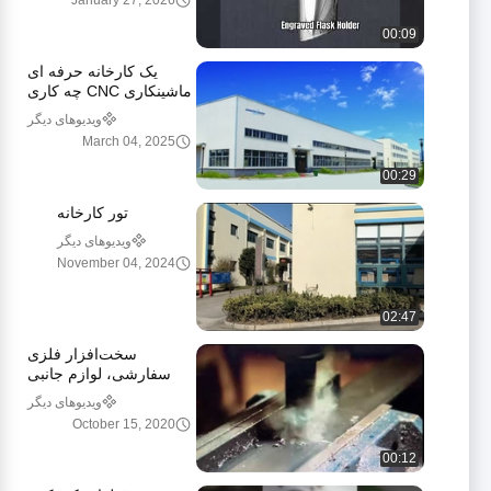
January 27, 2026
00:09
یک کارخانه حرفه ای
ماشینکاری CNC چه کاری
می تواند انجام دهد؟
ویدیوهای دیگر
March 04, 2025
00:29
تور کارخانه
ویدیوهای دیگر
November 04, 2024
02:47
سخت‌افزار فلزی
سفارشی، لوازم جانبی
صنعتی، قطعات، فولاد ضد
ویدیوهای دیگر
زنگ
October 15, 2020
00:12