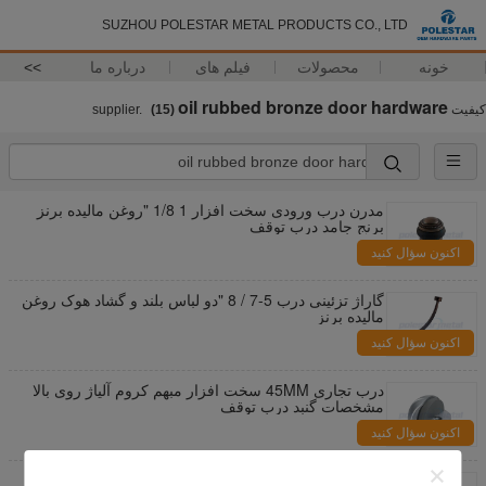
SUZHOU POLESTAR METAL PRODUCTS CO., LTD
خونه
محصولات
فیلم های
درباره ما
>>
oil rubbed bronze door hardware
کیفیت
supplier.
(15)
مدرن درب ورودی سخت افزار 1 1/8 "روغن مالیده برنز
برنج جامد درب توقف
اکنون سؤال کنید
گاراژ تزئینی درب 5-7 / 8 "دو لباس بلند و گشاد هوک روغن
مالیده برنز
اکنون سؤال کنید
درب تجاری 45MM سخت افزار مبهم کروم آلیاژ روی بالا
مشخصات گنبد درب توقف
اکنون سؤال کنید
برنج عتیقه برنج جامد درب های تزئینی سخت افزار،