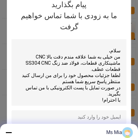
معاصر تخت بالا درب توقف
پیام بگذارید
اکنون سؤال کنید
ما به زودی با شما تماس خواهیم
سیاه و سفید ساتن فلزی تزئینی سخت افزار، مدرن
گرفت
کشویی انبار درب میلیمتر 2000mm راه آهن سخت افزار
اکنون سؤال کنید
داخلی مشکی مات درب درایو قابل تنظیم در گرفتن توپ
سخت افزار درب 1 "قطر
اکنون سؤال کنید
عتیقه نقره ای تزئینی درب
اکنون سؤال کنید
3-11 / 16 "درب برنجی قلاب لوازم جانبی سخت افزار
لباسی کلاه عتیقه برای دیوار
اکنون سؤال کنید
هتل / بیمارستان های تزئینی درب ساتن نیکل لباس بلند و
گشاد سه هوک 3-15 / 16 "
Ms Mia
ارسال