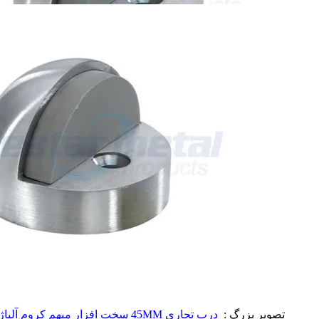
تصویر بزرگ :
درب تجاری 45MM سخت افزار مبهم کروم آلیاژ روی بالا مشخصات گنبد درب توقف