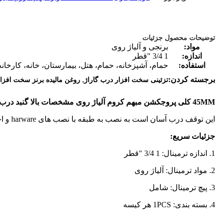
توضیحات محصول جزئیات
مواد:
برنجی و آلیاژ روی
اندازه:
1 3/4 "قطر
استفاده:
حمام، آشپزخانه، حمام، هتل، بیمارستان، خانه، کارخان
,
برجسته کردن:
تزئینی سخت افزار درب گاراژ
روغن مالیده برنز سخت افزا
45MM کلی پروجکشن مبهم کروم آلیاژ روی مشخصات بالا گنبد درب توقف
این توقف درب آسان است به نصب به طبقه با نصب های harware و اجازه می دهد در پایین درب آن تماس
جزئیات سریع:
1. اندازه ترمینال: 1 3/4 "قطر
2. مواد ترمینال: آلیاژ روی
3. پیچ ترمینال: شامل
4. بسته بندی: 1PCS هر کیسه