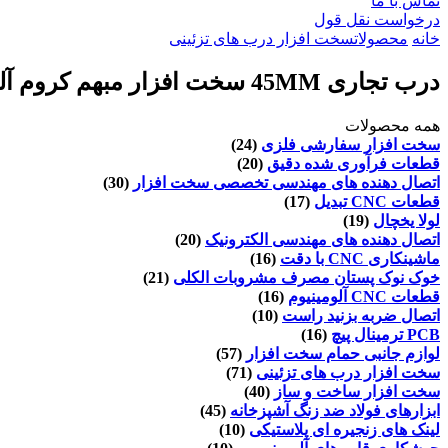
تماس با ما
درخواست نقل قول
خانه
محصولات
سخت افزار درب های تزئینی
درب تجاری 45MM سخت افزار مبهم کروم آلیاژ روی بالا مشخصات گنبد درب توقف
همه محصولات
سخت افزار سفارشی فلزی
(24)
قطعات فرآوری شده دقیق
(20)
اتصال دهنده های مهندسی تخصصی سخت افزار
(30)
قطعات CNC تبدیل
(17)
لولا یخچال
(19)
اتصال دهنده های مهندسی الکترونیک
(20)
ماشینکاری CNC با دقت
(16)
خوک نوک پستان مصرف مشروبات الکلی
(21)
قطعات CNC آلومینیوم
(16)
اتصال ضربه بزنید راست
(10)
PCB ترمینال پیچ
(16)
لوازم جانبی حمام سخت افزار
(57)
سخت افزار درب های تزئینی
(71)
سخت افزار ساخت و ساز
(40)
ابزارهای فولاد ضد زنگ آشپزخانه
(45)
لینک های زنجیره ای پلاستیکی
(10)