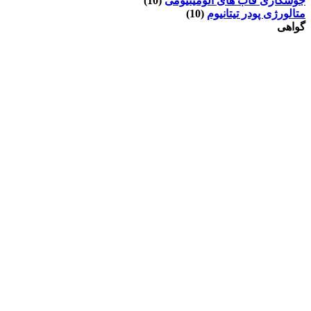
جوشکاری قاب های آلومینیومی
(10)
متالورژی پودر تیتانیوم
(10)
گواهی