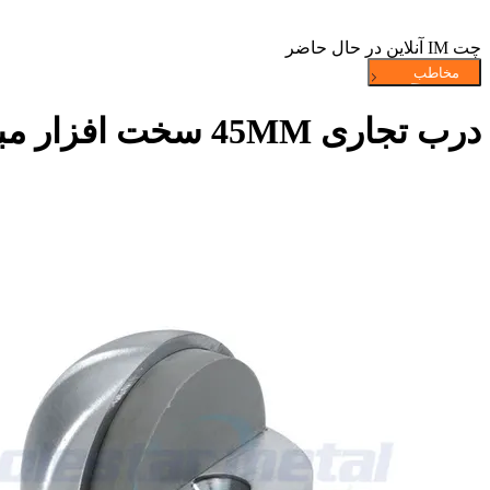
چت IM آنلاین در حال حاضر
درب تجاری 45MM سخت افزار مبهم کروم آلیاژ روی بالا مشخصات گنبد درب توقف