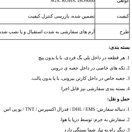
گواهی
SGS، ROHS، ISO9000
کیفیت
تضمین شده، بازرسی کنترل کیفیت
طرح
آرم های سفارشی به شدت استقبال و یا نصب شده
بسته بندی:
1. هر قطعه در داخل پلی بگ فردی، با یا بدون پیچ
2. تکه های خاصی در داخل جعبه ی درونی
3. جعبه خاص در داخل کارتن بیرونی، با یا بدون پالت.
4. بسته بندی سفارشی نیز قابل اجرا
حمل و نقل:
1. دنباله سفارش: DHL / EMS / فدرال اکسپرس / TNT / یو پی اس
2. سفارش به جرم: توسط دریا یا هوا.
3. دیگر راه به نیاز شما بستگی دارد