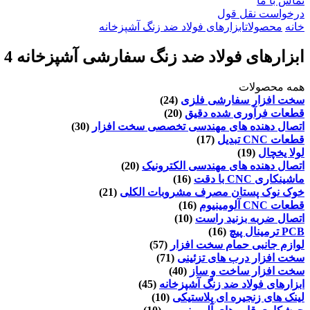
تماس با ما
درخواست نقل قول
خانه
محصولات
ابزارهای فولاد ضد زنگ آشپزخانه
ابزارهای فولاد ضد زنگ سفارشی آشپزخانه 4 چنگک صاف کردن هاتورن مجلسی زنانه صافی
همه محصولات
سخت افزار سفارشی فلزی
(24)
قطعات فرآوری شده دقیق
(20)
اتصال دهنده های مهندسی تخصصی سخت افزار
(30)
قطعات CNC تبدیل
(17)
لولا یخچال
(19)
اتصال دهنده های مهندسی الکترونیک
(20)
ماشینکاری CNC با دقت
(16)
خوک نوک پستان مصرف مشروبات الکلی
(21)
قطعات CNC آلومینیوم
(16)
اتصال ضربه بزنید راست
(10)
PCB ترمینال پیچ
(16)
لوازم جانبی حمام سخت افزار
(57)
سخت افزار درب های تزئینی
(71)
سخت افزار ساخت و ساز
(40)
ابزارهای فولاد ضد زنگ آشپزخانه
(45)
لینک های زنجیره ای پلاستیکی
(10)