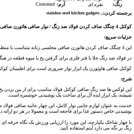
Customed
رنگ:
نقره ای
آرم:
,
برجسته کردن:
stainless steel kitchen gadgets
,
کوکتل 4 چنگک صاف کردن فولاد ضد زنگ / نوار صافی هاتورن صافی مجلسی زنانه
جزئیات سریع:
این 4 چنگک صاف کردن هاتورن
صافی مجلسی زنانه متناسب با منظمی بر روی 
در فولاد ضد زنگ جلا با فنر فلزی برای گرفتن یخ یا میوه قطعه در هنگ
کوکتل صافی هاوثورن یک ابزار نوار ضروری است برای اطمینان کوک
شرح:
این لوکس ها ضد زنگ صافی کوکتل فولاد مناسب برای از بین بردن یخ
شیشه، یک ابزار ایده آل برای ساخت یک نوشیدنی خوشمزه است.
خدمت به عنوان لوازم جانبی نوار کامل، این چهار جانبه صافی فولاد 
نوشیدنی خاص دستور غذا برای فاجعه است و معمولا در هر دو ارائه دره
با چهار شاخک یکپارچه، این مورد را ارزیابی ورزش یک نگاه حرفه ای ک
رنگ بر نگه می دارد آیتم استفاده کنید.