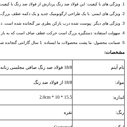
1. ویژگی های با کیفیت: این فولاد ضد زنگ پردازش از فولاد ضد زنگ با کیفیت برتر دسته دار براق شیک و یک آینه جلا سر ساخته شده است.
2. ویژگی های ایمنی: با یک طراحی ارگونومیک جدید و یک دکمه عطف بزرگ، این قوطی بازکن آسان برای استفاده بدون فشار عضلات و مفاصل.
3. ویژگی های دیگر: پیوست شده درب بازکن بطری نیز گنجانده شده است.
ذخ
4. سهولت استفاده: دستگیره بزرگ است حرکت عطف صاف است که به باز کردن قوطی گردیده.
5. ضمانت محصول: ما پشت محصولات ما ایستاده.
1 سال گارانتی گنجانده شده است.
مشخصات:
نام آیتم
18/8 فولاد ضد زنگ صافی مجلسی زنانه
مواد:
18/8 از فولاد ضد زنگ
15.5 * 10 * 2.0cm
اندازه:
رنگ:
نقره