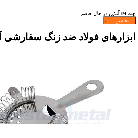
چت IM آنلاین در حال حاضر
ابزارهای فولاد ضد زنگ سفارشی آشپزخانه 4 چنگک صاف کردن هاتورن 