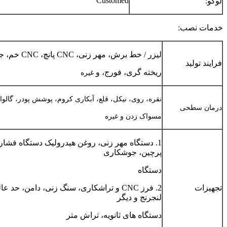
Customed
لوگو:
خدمات نصب:
لیزر / خط برش، مهر زنی، CNC پانچ، CNC خم، جوش، مونتاژ،
فرایند تولید
ریخته گری، فورج، و
غیره
نقره، روی، نیکل، قلع، آبکاری کروم، پوشش پودر، گالوا
درمان سطحی
مسواک زدن و غیره
1. دستگاه مهر زنی، روغن هیدرولیک دستگاه فشار
پرچین، جوشکاری
دستگاه
تجهیزات
2. فرز CNC و تراشکاری، سنگ زنی، دامن، حد
لنجرنج و دیگر
دستگاه های ثانویه، تراش متر