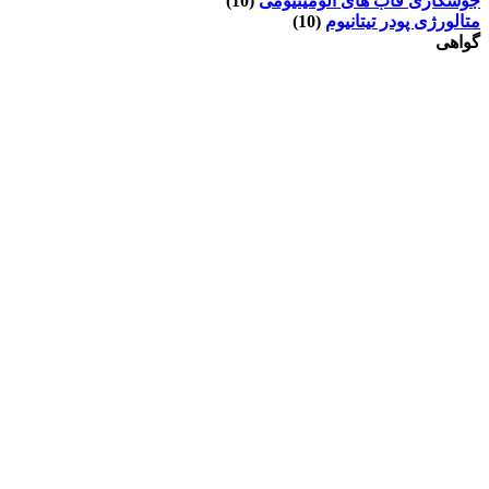
جوشکاری قاب های آلومینیومی
(10)
متالورژی پودر تیتانیوم
(10)
گواهی