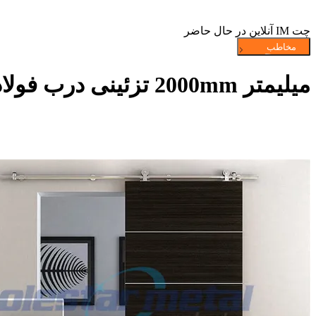
چت IM آنلاین در حال حاضر
میلیمتر 2000mm تزئینی درب فولاد ضد زنگ چوب کشویی انبار