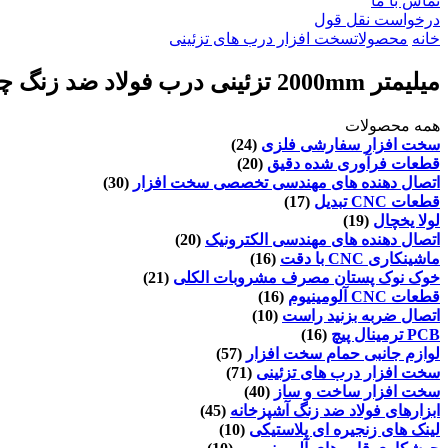
تماس با ما
درخواست نقل قول
خانه
محصولات
سخت افزار درب های تزئینی
میلیمتر 2000mm تزئینی درب فولاد ضد زنگ چوب کشویی انبار
همه محصولات
سخت افزار سفارشی فلزی
(24)
قطعات فرآوری شده دقیق
(20)
اتصال دهنده های مهندسی تخصصی سخت افزار
(30)
قطعات CNC تبدیل
(17)
لولا یخچال
(19)
اتصال دهنده های مهندسی الکترونیک
(20)
ماشینکاری CNC با دقت
(16)
خوک نوک پستان مصرف مشروبات الکلی
(21)
قطعات CNC آلومینیوم
(16)
اتصال ضربه بزنید راست
(10)
PCB ترمینال پیچ
(16)
لوازم جانبی حمام سخت افزار
(57)
سخت افزار درب های تزئینی
(71)
سخت افزار ساخت و ساز
(40)
ابزارهای فولاد ضد زنگ آشپزخانه
(45)
لینک های زنجیره ای پلاستیکی
(10)