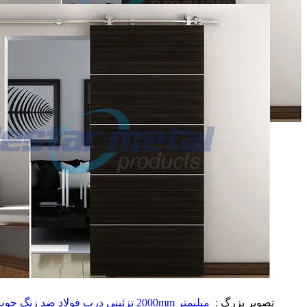
تصویر بزرگ :
میلیمتر 2000mm تزئینی درب فولاد ضد زنگ چوب کشویی انبار