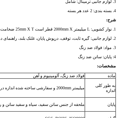
3. لوازم جانبی ترمینال: شامل
4. بسته بندی: 2 عدد هر بسته
شرح:
1. نوار کشویی: L میلیمتر 2000mm X قطر است 25mm X T ضخامت 2mm
2. لوازم جانبی: گیره ثابت، توقف، درپوش پایان، غلتک بلند، راهنمای درب، دستگیره درب، ابزار
3. مواد: فولاد ضد زنگ
4: پایان: ساتن ضد زنگ
مشخصات:
ماده
فولاد ضد زنگ، آلومینیوم و آهن
به طور کلی
میلیمتر 2000mm و سفارشی ساخته شده اندازه در دسترس هستند
اندازه
پایان
ملحفه از جنس ساتن سفید، سیاه و سفید ساتن و ر