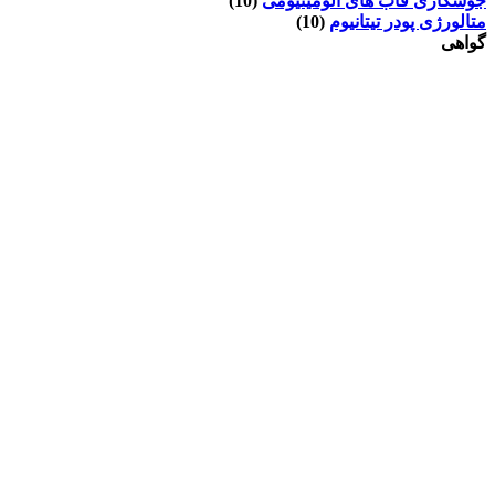
جوشکاری قاب های آلومینیومی
(10)
متالورژی پودر تیتانیوم
(10)
گواهی