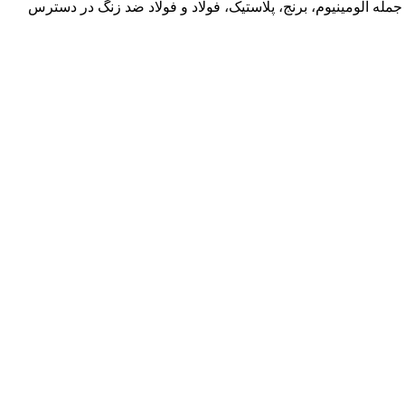
وضوع در انتهای هر رشته. زن و مرد از standoffs نیز در دسترس هستند. از standoffs در انواع مواد از جمله آلومینیوم، برنج، پلاستیک، فولاد و فولاد ضد زنگ در دسترس