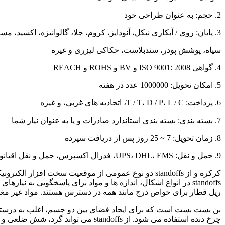
2. حجم: به عنوان طراحی خود
3. پایان: روی / آبکاری نیکل، آنودایز، کروم، جلا، گالوانیزه، اکسید، مسواک زدن،
سیاه، پوشش پودر، سندبلاست، حکاکی لیزری و غیره
4. گواهی ISO 9001: 2008 و BV و ROHS و REACH
5. امکان تحویل: 1000000 عدد در هفته
6. پرداخت: T / T، D / P، L / C، اتحادیه های غربی، و غیره
7. بسته بندی: بسته بندی استاندارد صادرات و یا به عنوان نیاز شما
8. زمان تحویل: 7 ~ 25 روز پس از دریافت سپرده
9. حمل و نقل: UPS، DHL، EMS، فدرال اکسپرس، حمل و نقل اقیانوس
کرکره و از standoffs دو نوع عمومی از موقعیت سخت افز
standoffs در انواع اشکال، اندازه ها و مواد برای پاسخگویی 
ریل قطار برای خواص درج مانند همه در دسترس هستند. مواد غیر مغ
چرخ دنده استفاده می شود. از ndoffs