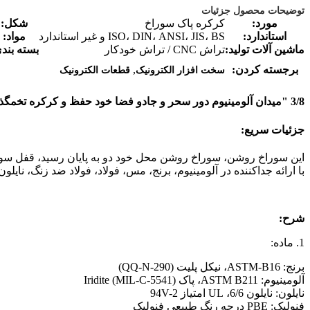
توضیحات محصول جزئیات
مورد:
کرکره پاک سوراخ
شکل:
استاندارد:
ISO، DIN، ANSI، JIS، BS و غیر استاندارد
مواد:
ماشین آلات تولید:
تراش CNC / تراش خودکار
بسته بند
,
برجسته کردن:
سخت افزار الکترونیک
قطعات الکترونیک
3/8 "میدان آلومینیوم دور سحر و جادو فضا خود حفظ و کرکره تخمگذار پاک سوراخ
جزئیات سریع:
با ارائه جداکننده در آلومینیوم، برنج، مس، فولاد، فولاد ضد زنگ، نایلون، Delrin و تفلو
شرح:
1. ماده:
برنج: ASTM-B16، نیکل پلیت (QQ-N-290)
آلومینیوم: ASTM B211، پاک Iridite (MIL-C-5541)
نایلون: نایلون 6/6، UL امتیاز 94V-2
فنولیک: PBE درجه رنگ طبیعی فنولیک