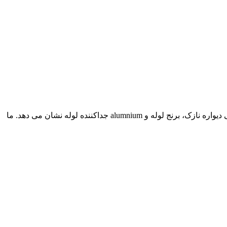
این سوراخ روشن، سوراخ روشن محل خود دو به پایان رسید، قفل سوراخ روشن، روشن سوراخ خود محل، خودنگهدار، خود انباشته، تلسکوپی دیواره نازک، برنج لوله و alumnium جداکننده لوله نشان می دهد. ما