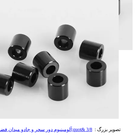
تصویر بزرگ :
3/8 &quot;آلومینیوم دور سحر و جادو میدان فضا الکترونیکی اتصال دهنده های مهندسی با ISO / DIN استاندارد