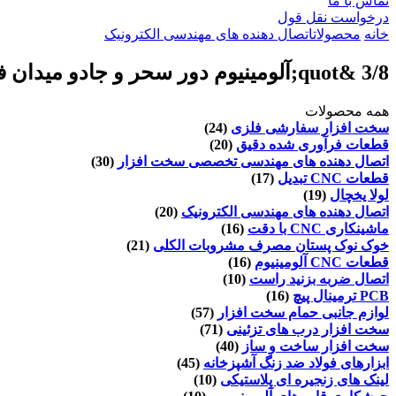
تماس با ما
درخواست نقل قول
خانه
محصولات
اتصال دهنده های مهندسی الکترونیک
3/8 &quot;آلومینیوم دور سحر و جادو میدان فضا الکترونیکی اتصال دهنده های مهندسی با ISO / DIN استاندارد
همه محصولات
سخت افزار سفارشی فلزی
(24)
قطعات فرآوری شده دقیق
(20)
اتصال دهنده های مهندسی تخصصی سخت افزار
(30)
قطعات CNC تبدیل
(17)
لولا یخچال
(19)
اتصال دهنده های مهندسی الکترونیک
(20)
ماشینکاری CNC با دقت
(16)
خوک نوک پستان مصرف مشروبات الکلی
(21)
قطعات CNC آلومینیوم
(16)
اتصال ضربه بزنید راست
(10)
PCB ترمینال پیچ
(16)
لوازم جانبی حمام سخت افزار
(57)
سخت افزار درب های تزئینی
(71)
سخت افزار ساخت و ساز
(40)
ابزارهای فولاد ضد زنگ آشپزخانه
(45)
لینک های زنجیره ای پلاستیکی
(10)