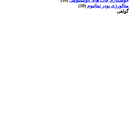
جوشکاری قاب های آلومینیومی
(10)
متالورژی پودر تیتانیوم
(10)
گواهی