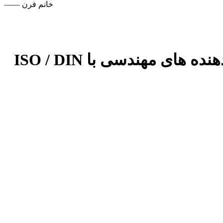
—— خانم فرن
3/8 &quot;آلومینیوم دور سحر و جادو میدان فضا الکترونیکی اتصال دهنده های مهندسی با ISO / DIN