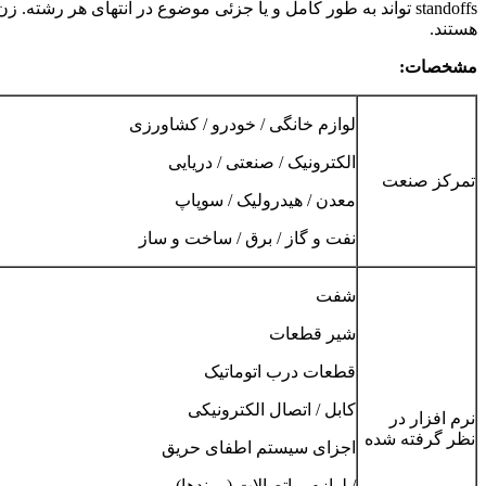
هستند.
مشخصات:
لوازم خانگی / خودرو / کشاورزی
الکترونیک / صنعتی / دریایی
تمرکز صنعت
معدن / هیدرولیک / سوپاپ
نفت و گاز / برق / ساخت و ساز
شفت
شیر قطعات
قطعات درب اتوماتیک
کابل / اتصال الکترونیکی
نرم افزار در
نظر گرفته شده
اجزای سیستم اطفای حریق
/ لوازم و اتصالات (پیوندها)