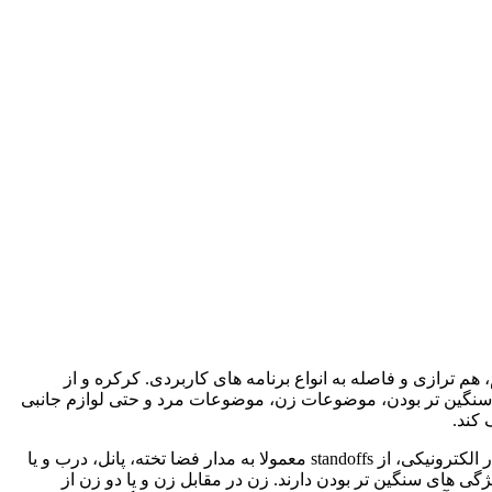
ی محکم، هم ترازی و فاصله به انواع برنامه های کاربردی. کرکره و از
 مربع، سنگین تر بودن، موضوعات زن، موضوعات مرد و حتی لوازم جانبی
کند.
بن بست بست است که برای ایجاد فضای بین دو جسم، اغلب به درستی آنها را موقعیت است. در دنیای compenents الکترونیکی و سخت افزار الکترونیکی، از standoffs معمولا به مدار فضا تخته، پانل، درب و یا
ی و همچنین ویژگی های سنگین تر بودن دارند. زن در مقابل زن و یا دو زن از