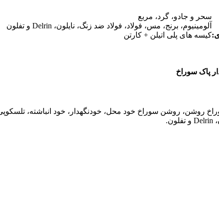
سحر و جادو، گرد، مربع
آلومینیوم، برنج، مس، فولاد، فولاد ضد زنگ، نایلون، Delrin و تفلون
ی:
کیسه های پلی اتیلن + کارتن
ن.