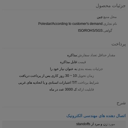
جزئیات محصول
محل منبع:
چین
نام تجاری:
Polestar/According to customer's demand
گواهی:
ISO/ROHS/SGS
پرداخت
مقدار حداقل تعداد سفارش:
مذاکره
قیمت:
قابل مذاکره
جزئیات بسته بندی:
به عنوان نیاز خود را
زمان تحویل:
10 ~ 30 روز کاری پس از پرداخت دریافت
شرایط پرداخت:
T/T اعتبارات اسنادی و یا اتحادیه های غربی
قابلیت ارائه:
ک 3000 عدد در ماه
شرح
اتصال دهنده های مهندسی الکترونیک
مورد:
زن و مرد از standoffs