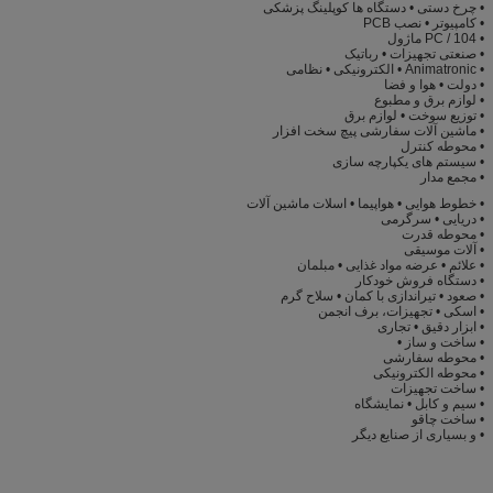
• چرخ دستی • دستگاه ها کوپلینگ پزشکی
• کامپیوتر • نصب PCB
• PC / 104 ماژول
• صنعتی تجهیزات • رباتیک
• Animatronic • الکترونیکی • نظامی
• دولت • هوا و فضا
• لوازم برق و مطبوع
• توزیع سوخت • لوازم برق
• ماشین آلات سفارشی پیچ سخت افزار
• محوطه کنترل
• سیستم های یکپارچه سازی
• مجمع مدار
• خطوط هوایی • هواپیما • اسلات ماشین آلات
• دریایی • سرگرمی
• محوطه قدرت
• آلات موسیقی
• علائم • عرضه مواد غذایی • مبلمان
• دستگاه فروش خودکار
• صعود • تیراندازی با کمان • سلاح گرم
• اسکی • تجهیزات، برف انجمن
• ابزار دقیق • تجاری
• ساخت و ساز •
• محوطه سفارشی
• محوطه الکترونیکی
• ساخت تجهیزات
• سیم و کابل • نمایشگاه
• ساخت چاقو
• و بسیاری از صنایع دیگر