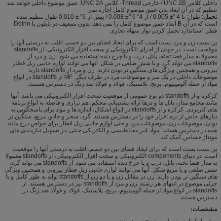
داخلی کلاس UNC 2B / خارجی Thread- کلاس UNC 2A. عمق موضوع داخلی خواهد شد
تنظیم که در آن ابعاد بدن عمق موضوع کامل اجازه نمی
تحمل:
طول: تا 4 "± 0.005 / از 4" 6 "± 0.008 / بیش از 6" ± 0.010 طول تنظیم شده
است که در آن B ابعاد عمق موضوع کامل را نمی دهد. بدون تضعیف در نایلون یا Delrin
قطر: استاندارد تحمل کردن نوار سهام تجاری
بن بست زن و مرد بست است که برای ایجاد فضای بین دو جسم، اغلب به درستی آنها را
موقعیت است. در جهان از اجزای الکترونیکی و سخت افزار الکترونیکی، از standoffs
معمولا به مدار فضا تخته، پانل، درب و یا چرخ دنده استفاده می شود. زن و مرد از
standoffs می تواند گرد و یا شش ضلعی در شکل. آنها می توانند لوازم جانبی ریل قطار
بیرونی و همچنین ویژگی های سنگین تر بودن دارند. زن و مرد از standoffs دارند
موضوعات داخلی در یک سر و موضوعات مرد در طرف دیگر. MF از standoffs در انواع
مواد از جمله آلومینیوم، برنج، پلاستیک، فولاد و فولاد ضد زنگ در دسترس هستند.
کرکره و از standoffs دو نوع عمومی از موقعیت سخت افزار الکترونیکی می باشد. آنها
مانند مجامع مدار، پانل ها و درها ارائه پشتیبانی محکم، هم ترازی و فاصله به انواع برنامه
های کاربردی. کرکره و از standoffs در انواع اشکال، اندازه ها و مواد برای پاسخگویی به
نیازهای خاص از نرم افزار خود را در دسترس هستند. گرد، سحر و جادو، مربع، سنگین تر
بودن، موضوعات زن، موضوعات مرد و حتی لوازم جانبی ریل قطار برای خواص درج مانند
همه در دسترس هستند. مواد غیر مغناطیسی و الکتریکی خنثی نیز تسهیل نیازمندی های
مونتاژ حساس کمک کند.
بن بست بست است که برای ایجاد فضای بین دو جسم، اغلب به درستی آنها را موقعیت
است. در دنیای compenents الکترونیکی و سخت افزار الکترونیکی، از standoffs معمولا
به مدار فضا تخته، پانل، درب و یا چرخ دنده استفاده می شود. از standoffs می تواند گرد،
شش ضلعی و یا مربع شکل. آنها می توانند لوازم جانبی ریل قطار بیرونی و همچنین ویژگی
های سنگین تر بودن دارند. زن در مقابل زن و یا دو زن از standoffs تواند به طور کامل و یا
جزئی موضوع در انتهای هر رشته. زن و مرد از standoffs نیز در دسترس هستند. از
standoffs در انواع مواد از جمله آلومینیوم، برنج، پلاستیک، فولاد و فولاد ضد زنگ در
دسترس هستند.
مشخصات:
برخی از اندازه معمول به شرح زیر هستند: