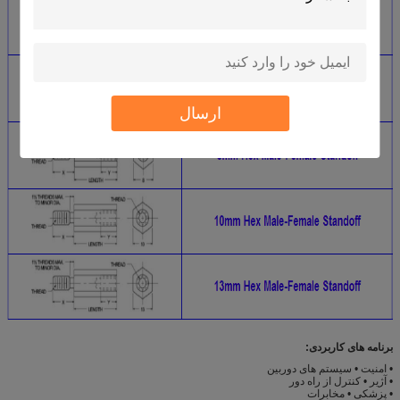
ارسال
برنامه های کاربردی:
• امنیت • سیستم های دوربین
• آژیر • کنترل از راه دور
• پزشکی • مخابرات