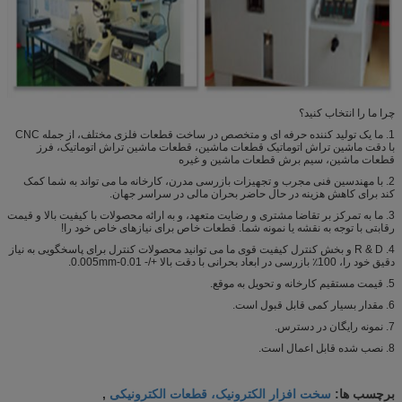
چرا ما را انتخاب کنید؟
1. ما یک تولید کننده حرفه ای و متخصص در ساخت قطعات فلزی مختلف، از جمله CNC
با دقت ماشین تراش اتوماتیک قطعات ماشین، قطعات ماشین تراش اتوماتیک، فرز
قطعات ماشین، سیم برش قطعات ماشین و غیره
2. با مهندسین فنی مجرب و تجهیزات بازرسی مدرن، کارخانه ما می تواند به شما کمک
کند برای کاهش هزینه در حال حاضر بحران مالی در سراسر جهان.
3. ما به تمرکز بر تقاضا مشتری و رضایت متعهد، و به ارائه محصولات با کیفیت بالا و قیمت
رقابتی با توجه به نقشه یا نمونه شما. قطعات خاص برای نیازهای خاص خود را!
4. R & D و بخش کنترل کیفیت قوی ما می توانید محصولات کنترل برای پاسخگویی به نیاز
دقیق خود را، 100٪ بازرسی در ابعاد بحرانی با دقت بالا +/- 0.01-0.005mm.
5. قیمت مستقیم کارخانه و تحویل به موقع.
6. مقدار بسیار کمی قابل قبول است.
7. نمونه رایگان در دسترس.
8. نصب شده قابل اعمال است.
سخت افزار الکترونیک، قطعات الکترونیکی
برچسب ها:
,