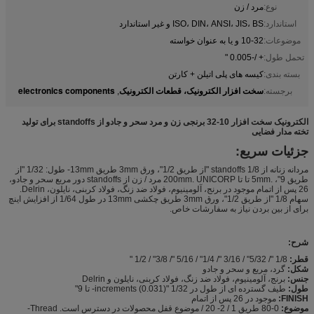
نوع:
مرد / زن
استاندارد:
ISO، DIN، ANSI، JIS، BS و غیر استاندارد
موضوعات:
10-32 و یا به عنوان خواسته
تحمل طول:
+ /-0.005 "
بسته بندی:
کیسه های پلی اتیلن + کارتن
سخت افزار الکترونیک، قطعات الکترونیک
electronics components
برجسته:
,
الکترونیک سخت افزار 10-32 برنجی زن و مرد سحر و جادو از standoffs برای تولید
تخته مدار فضایی
جزئیات سریع:
مردانه زنانه از standoffs 1/8 "از طریق 1/2"، ورق 3mm طریق 13mm- طول: 1/32 "از
طریق 9"، .5mm تا تا 200mm. UNICORP مرد / زن از standoffs دور مربع سحر و جادو،
26 پس از اتمام موجود در برنج، آلومینیوم، فولاد ضد زنگ، فولاد کربنی، نایلون، Delrin.
سهام 1/8 "از طریق 1/2"، ورق 3mm طریق چکشی 13mm در طول 1/64 از افزایش اینچ
برای از بین بردن نیاز به سفارشات خاص.
شرح:
قطر:
1/8 "/ 5/32" / 3/16 "/ 1/4" / 5/16 "/ 3/8" / 1/2 "
شکل:
گرد، مربع و سحر و جادو
جنس:
برنج، آلومینیوم، فولاد ضد زنگ، فولاد کربنی، نایلون و Delrin
طول:
طیف گسترده ای از طول در 1/32 "(0.031) increments- تا 9"
FINISH:
موجود در 26 پس از اتمام
موضوع:
0-80 طریق 1 / 2- 20 / موضوع قفل محصولات در دسترس است. Thread-