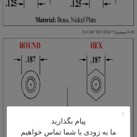
4-40 موضوع X 0.187 OD (3/16 ")
پیام بگذارید
ما به زودی با شما تماس خواهیم