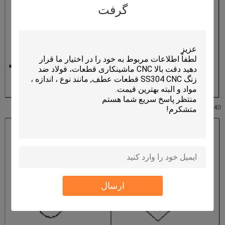
گرفت
4-40 موضوع X 0.250 OD (1/4 ")
ارسال