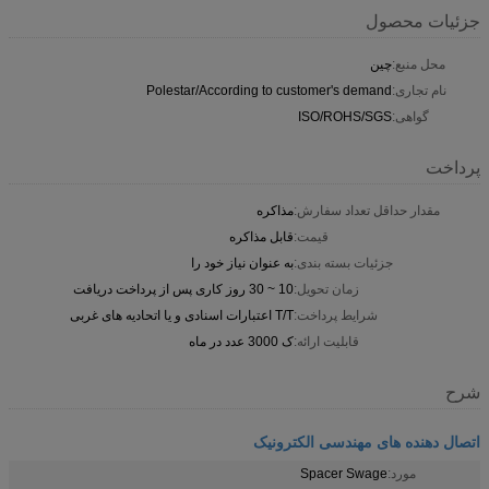
جزئیات محصول
محل منبع:
چین
نام تجاری:
Polestar/According to customer's demand
گواهی:
ISO/ROHS/SGS
پرداخت
مقدار حداقل تعداد سفارش:
مذاکره
قیمت:
قابل مذاکره
جزئیات بسته بندی:
به عنوان نیاز خود را
زمان تحویل:
10 ~ 30 روز کاری پس از پرداخت دریافت
شرایط پرداخت:
T/T اعتبارات اسنادی و یا اتحادیه های غربی
قابلیت ارائه:
ک 3000 عدد در ماه
شرح
اتصال دهنده های مهندسی الکترونیک
مورد:
Spacer Swage