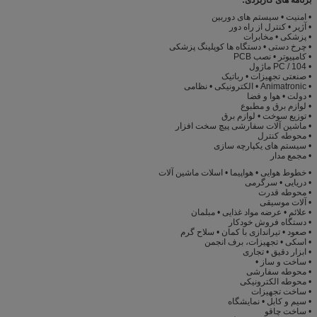
• امنیت • سیستم های دوربین
• آژیر • کنترل از راه دور
• پزشکی • مخابرات
• چرخ دستی • دستگاه ها کوپلینگ پزشکی
• کامپیوتر • نصب PCB
• PC / 104 ماژول
• صنعتی تجهیزات • رباتیک
• Animatronic • الکترونیکی • نظامی
• دولت • هوا و فضا
• لوازم برق و مطبوع
• توزیع سوخت • لوازم برق
• ماشین آلات سفارشی پیچ سخت افزار
• محوطه کنترل
• سیستم های یکپارچه سازی
• مجمع مدار
• خطوط هوایی • هواپیما • اسلات ماشین آلات
• دریایی • سرگرمی
• محوطه قدرت
• آلات موسیقی
• علائم • عرضه مواد غذایی • مبلمان
• دستگاه فروش خودکار
• صعود • تیراندازی با کمان • سلاح گرم
• اسکی • تجهیزات، برف انجمن
• ابزار دقیق • تجاری
• ساخت و ساز •
• محوطه سفارشی
• محوطه الکترونیکی
• ساخت تجهیزات
• سیم و کابل • نمایشگاه
• ساخت چاقو