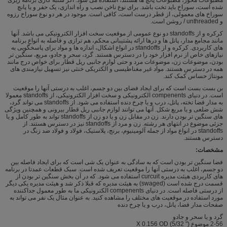
شده است، سوراخ باید تخت باشد. برای نوع ناخن نصب و راه اندازی، یک حفر و یا پانچ
سوراخ های معمولی، از قطر درست است، کافی است. موجود در هر دو نوع سوراخ رزوه
و unthreaded / روشن است.
کرکره و از standoffs دو نوع عمومی از موقعیت سخت افزار الکترونیکی می باشد. آنها
مانند مجامع مدار، پانل ها و درها ارائه پشتیبانی محکم، هم ترازی و فاصله به انواع برنامه
های کاربردی. کرکره و از standoffs در انواع اشکال، اندازه ها و مواد برای پاسخگویی به
نیازهای خاص از نرم افزار خود را در دسترس هستند. گرد، سحر و جادو، مربع، سنگین تر
بودن، موضوعات زن، موضوعات مرد و حتی لوازم جانبی ریل قطار برای خواص درج مانند
همه در دسترس هستند. مواد غیر مغناطیسی و الکتریکی خنثی نیز تسهیل نیازمندی های
مونتاژ حساس کمک کند.
بن بست بست است که برای ایجاد فضای بین دو جسم، اغلب به درستی آنها را موقعیت
است. در دنیای compenents الکترونیکی و سخت افزار الکترونیکی، از standoffs معمولا
به مدار فضا تخته، پانل، درب و یا چرخ دنده استفاده می شود. از standoffs می تواند گرد،
شش ضلعی و یا مربع شکل. آنها می توانند لوازم جانبی ریل قطار بیرونی و همچنین ویژگی
های سنگین تر بودن دارند. زن در مقابل زن و یا دو زن از standoffs تواند به طور کامل و یا
جزئی موضوع در انتهای هر رشته. زن و مرد از standoffs نیز در دسترس هستند. از
standoffs در انواع مواد از جمله آلومینیوم، برنج، پلاستیک، فولاد و فولاد ضد زنگ در
دسترس هستند.
مشخصات:
فضا سنگین تر بودن است که به سادگی به عنوان یک شی است که برای ایجاد فاصله بین
دو جسم، اغلب به درستی آنها را موقعیت تعریف شده است. سبک قطعات عمدتا در برنامه
های کاربردی هیئت مدیره curcuit استفاده می شود. که در آن بخش سنگین تر بودن از
قسمت درج شده است (swaged) به هیئت مدیره که قبلا ذکر شد و هیئت مدیره یکی دیگر
از درستی فاصله است. در دنیای compenents الکترونیکی ما به طور معمول جداکننده
مورد استفاده در موقعیت های مختلف را مشاهده کنید. به عنوان مثال یک نفر می تواند به
صفحات مدار فضا، پانل، درب و یا چرخ دنده
گرد و یا سحر و جادو
2-56 موضوع X 0.156 OD (5/32 ")