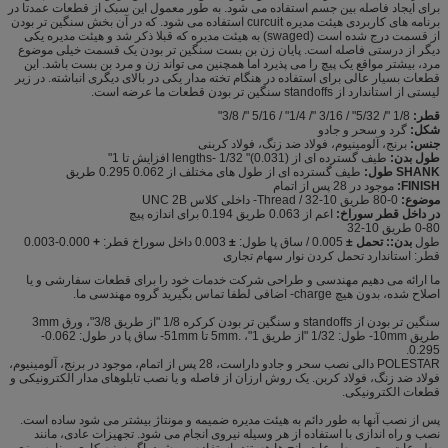
برای ایجاد فاصله بین جسم استفاده می شود. به طور معمول این سبک از قطعات عمدتا در
برنامه های کاربردی هیئت مدیره curcuit استفاده می شود. که در آن بخش سنگین تر بودن
از قسمت درج شده است (swaged) به هیئت مدیره که قبلا ذکر شد و هیئت مدیره یکی
دیگر از درستی فاصله است. پایان زن بن بست سنگین تر بودن یک قسمت خیلی موضوع
مرد، بیشتر مواقع یک پیچ را می پذیرد اما همچنین می تواند زن و مرد بن بست باشد. این
قطعات بسیار عالی برای استفاده در هنگام تخته مدار یکی در بالای دیگری انباشته. در زیر
لیستی از استاندارد از standoffs سنگین تر بودن قطعات ما عرضه است.
قطر:
1/8 "/ 5/32" / 3/16 "/ 1/4" / 5/16 "/ 3/8"
شکل:
گرد و سحر و جادو
جنس:
برنج، آلومینیوم، فولاد ضد زنگ، فولاد کربنی
طول بدن:
طیف گسترده ای از lengths- 1/32 "(0.031) افزایش تا 1"
SHANK طول:
طیف گسترده ای از طول های مختلف از 0.062 0.295 طریق
FINISH:
موجود در 28 پس از اتمام
موضوع:
0-80 طریق 10-32 / Thread- داخلی کلاس UNC 2B
در داخل قطر سوراخ:
اعم از 0.063 طریق 0.194 برای اندازه پیچ
0-80 طریق 10-32
طول
بدن:: تحمل
±
0.005 / ساق پا طول:
±
0.003 داخل سوراخ قطر:
+
0.000-0.003
قطر: استاندارد تحمل کردن نوار سهام تجاری
ما ارائه می دهیم مهندسی و طراحی شرکت خدمات خود را برای قطعات سفارشی و یا
اصلاح شده، بدون هیچ charge- اضافی لطفا تماس بگیرید گروه مهندسی ما.
سنگین تر بودن از standoffs و سنگین تر بودن کرکره 1/8 "از طریق 3/8"، ورق 3mm
طریق 10mm- طول: 1/32 "از طریق 1"، .5mm تا 51mm- ساق پا در طول: 0.062-
0.295.
POLESTAR دالی نصب سحر و جادو داراست، 28 پس از اتمام، موجود در برنج، آلومینیوم،
فولاد ضد زنگ، فولاد کربن. یک روش ارزان از فاصله و یا نصب تابلوهای مدار الکترونیکی و
قطعات الکترونیکی.
پس از نصب آنها به طور دائم به هیئت مدیره ضمیمه و مونتاژ بیشتر می شود ساده است.
نصب و راه اندازی با استفاده از هر وسیله نیروی انجام می شود. تجهیزات عادی، مانند
مطبوعات محور، مطبوعات پانچ ها هستند، استفاده می شود. اگر سنبه کاری برنامه ریزی