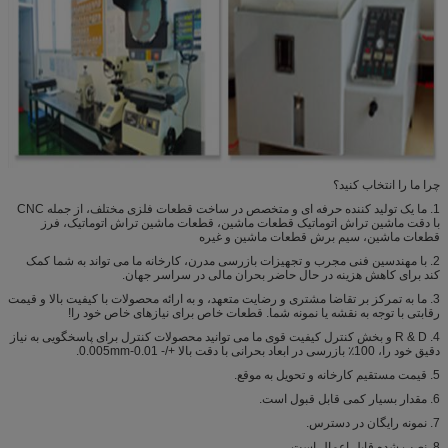
چرا ما را انتخاب کنید؟
1. ما یک تولید کننده حرفه ای و متخصص در ساخت قطعات فلزی مختلف، از جمله CNC
با دقت ماشین تراش اتوماتیک قطعات ماشین، قطعات ماشین تراش اتوماتیک، فرز
قطعات ماشین، سیم برش قطعات ماشین و غیره
2. با مهندسین فنی مجرب و تجهیزات بازرسی مدرن، کارخانه ما می تواند به شما کمک
کند برای کاهش هزینه در حال حاضر بحران مالی در سراسر جهان.
3. ما به تمرکز بر تقاضا مشتری و رضایت متعهد، و به ارائه محصولات با کیفیت بالا و قیمت
رقابتی با توجه به نقشه یا نمونه شما. قطعات خاص برای نیازهای خاص خود را!
4. R & D و بخش کنترل کیفیت قوی ما می توانید محصولات کنترل برای پاسخگویی به نیاز
دقیق خود را، 100٪ بازرسی در ابعاد بحرانی با دقت بالا +/- 0.01-0.005mm.
5. قیمت مستقیم کارخانه و تحویل به موقع.
6. مقدار بسیار کمی قابل قبول است.
7. نمونه رایگان در دسترس.
8. نصب شده قابل اعمال است.