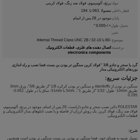
مواد:
برنج، آلومینیوم، فولاد ضد زنگ، فولاد کربنی
قطر داخلی:
معمولا .063 تا .194
پایان:
موجود در 28 پس از اتمام
تحمل طول
+ /-0.005 "
عمر:
موضوع:
-80 تا 10-32 / Internal Thread Class UNC 2B
اتصال دهنده های فلزی، قطعات الکترونیک
برجسته:
,
electronics components
گرد یا سحر و جادو 3/8 "فولاد کربن سنگین تر بودن بن بست فضا نصب و راه اندازی
بوردهای الکترونیکی مدار
جزئیات سریع:
سنگین تر بودن از standoffs و سنگین تر بودن کرکره 1/8 "از طریق 3/8"، ورق 3mm
طریق 10mm- طول: 1/32 "از طریق 1"، .5mm تا 51mm- ساق پا در طول: 0.062-
0.295.
POLESTAR دالی نصب سحر و جادو داراست، 28 پس از اتمام، موجود در برنج، آلومینیوم،
فولاد ضد زنگ، فولاد کربن. یک روش ارزان از فاصله و یا نصب تابلوهای مدار الکترونیکی و
قطعات الکترونیکی.
شرح:
بسیار شبیه به همتای خود، فضا سنگین تر بودن، بن بست سنگین تر بودن است همچنین