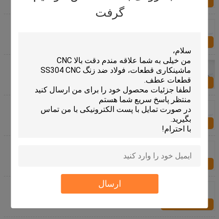
تماس با ما
گرفت
دقت تخصص Fasteners سخت افزار بالا، آجیل ویژه
اتصالات
تماس با ما
ISO تخصص سخت افزار نصب و استقرار M3 پیچ آینه
برنجی / دقیق برنجی پیچ چاک دار سر گرد چوب
تماس با ما
با دوام اتصال دهنده تخصصی سخت افزار، فولاد ضد زنگ
پیچ ها برای بالا ماشینکاری CNC با دقت
تماس با ما
زرد CNC تبدیل قطعات ریلی فلزی آلومینیوم 6061 T6
بدنه
تماس با ما
ارسال
120mm سیستم خنثی دقیق CNC قطعات عطف، قطعات
ماشین تراش CNC ماشینکاری
تماس با ما