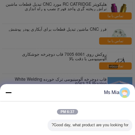
هلیکوپتر RC CATRIDGE مورد CNC تبدیل قطعات ماشین
تراش ریخته گری واحد فورج نصب و راه اندازی
تماس با ما
فرز CNC ماشین تبدیل قطعات برای آبکاری پودر پوشش
تماس با ما
روکش روی 6061 7005 قاب دوچرخه جوشکاری
آلومینیومی با دقت بالا
تماس با ما
قاب دوچرخه آلومینیومی ترک خورده White Welding
6063 T5 Brazing
تماس با ما
Ms Mia
6063 قاب آلومینیومی جوشکاری 6061 T6 قاب دوچرخه
آلومینیومی
6:37 PM
تماس با ما
Good day, what product are you looking for?
قاب دوچرخه آلومینیومی جوشکاری ترک خورده آنودایز
7005 پروفیل اکستروژن آلومینیوم