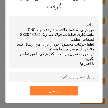
تماس با ما
گرفت
دقت تخصص Fasteners سخت افزار بالا، آجیل ویژه
اتصالات
تماس با ما
ISO تخصص سخت افزار نصب و استقرار M3 پیچ آینه
برنجی / دقیق برنجی پیچ چاک دار سر گرد چوب
تماس با ما
با دوام اتصال دهنده تخصصی سخت افزار، فولاد ضد زنگ
پیچ ها برای بالا ماشینکاری CNC با دقت
تماس با ما
زرد CNC تبدیل قطعات ریلی فلزی آلومینیوم 6061 T6
بدنه
تماس با ما
ارسال
120mm سیستم خنثی دقیق CNC قطعات عطف، قطعات
ماشین تراش CNC ماشینکاری
تماس با ما